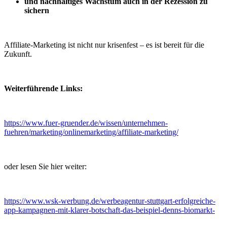
und nachhaltiges Wachstum auch in der Rezession zu
sichern
Affiliate-Marketing ist nicht nur krisenfest – es ist bereit für die
Zukunft.
Weiterführende Links:
https://www.fuer-gruender.de/wissen/unternehmen-
fuehren/marketing/onlinemarketing/affiliate-marketing/
oder lesen Sie hier weiter:
https://www.wsk-werbung.de/werbeagentur-stuttgart-erfolgreiche-
app-kampagnen-mit-klarer-botschaft-das-beispiel-denns-biomarkt-
wie-bringt-man-eine-neue-app-schnell-in-die-koepfe-und-