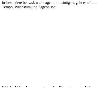
Wsk Werbeagentur in Stuttgart: Warum
wir viel öfter „Nein“ sagen sollten
Uncategorized